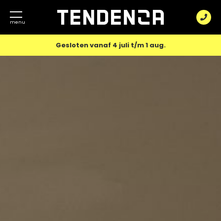
Gesloten vanaf 4 juli t/m 1 aug.
Vloeren
Wanden
Microcement
vloer
Over Tendenza
Decoratief
PU
wandafwerking
Gietvloer
Projecten
Microcement
Blogs
Contact