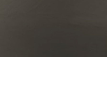
Dankzij onze
unieke knowhow
zijn we