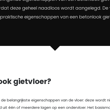
rdat deze geheel naadloos wordt aangelegd. De vloe
 praktische eigenschappen van een betonlook gietv
ook gietvloer?
de belangrijkste eigenschappen van de vloer: deze wordt n
jd uit één of meerdere lagen op een ondervloer. Het basisma