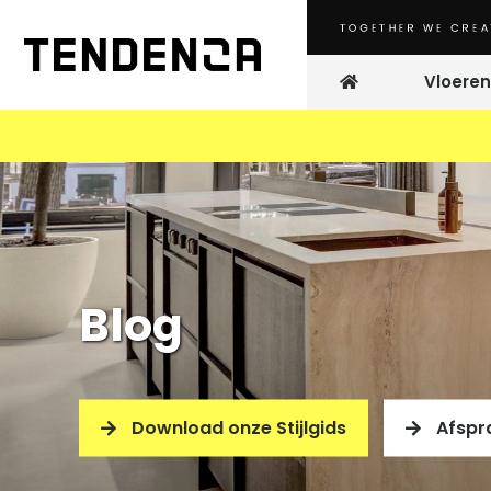
Vloeren
Microc
PU Giet
Blog
Download onze Stijlgids
Afspr