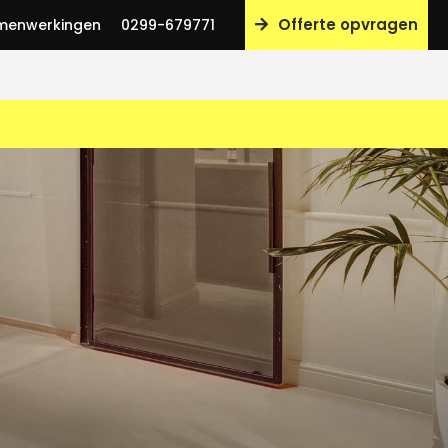
Offerte opvragen
menwerkingen
0299-679771