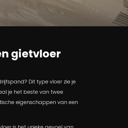
en gietvloer
ijfspand? Dit type vloer zie je
al je het beste van twee
praktische eigenschappen van een
oer is het unieke gevoel van