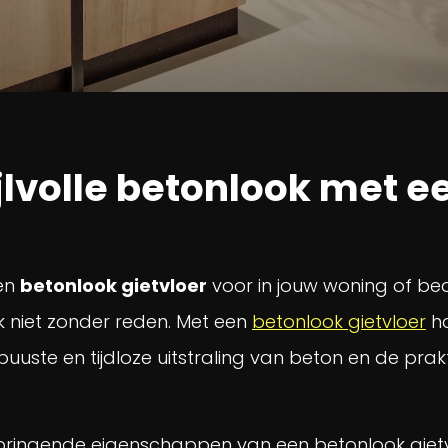
jlvolle betonlook met e
een
betonlook gietvloer
voor in jouw woning of bedr
jk niet zonder reden. Met een
betonlook gietvloer
ha
, robuuste en tijdloze uitstraling van beton en de 
pringende eigenschappen van een betonlook gietvl