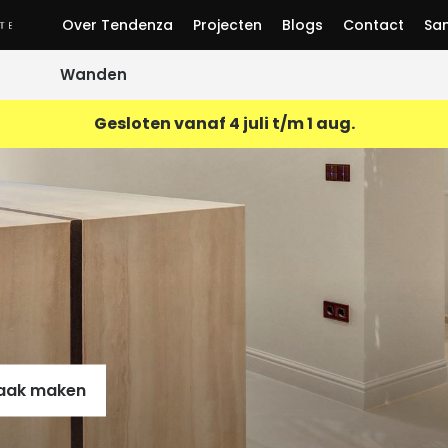
Over Tendenza
Projecten
Blogs
Contact
Sa
Wanden
Gesloten vanaf 4 juli t/m 1 aug.
ement vloer
Decoratief
wandafwerking
vloer
Microcement
aak maken