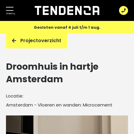
Gesloten vanaf 4 juli t/m 1 aug.
Projectoverzicht
Vloeren
Wanden
Microcement
Droomhuis in hartje
vloer
Over Tendenza
Decoratief
Amsterdam
PU
wandafwerking
Gietvloer
Projecten
Locatie:
Microcement
Blogs
Amsterdam - Vloeren en wanden: Microcement
Contact