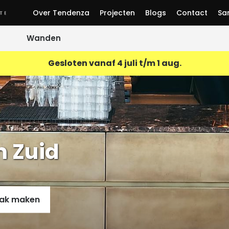
Over Tendenza
Projecten
Blogs
Contact
Sa
Wanden
Gesloten vanaf 4 juli t/m 1 aug.
ment vloer
Decoratief
wandafwerking
loer
Microcement
 Zuid
ak maken