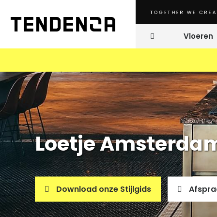
Vloeren
Microce
PU Gietv
Loetje Amsterdam
Download onze Stijlgids
Afspra