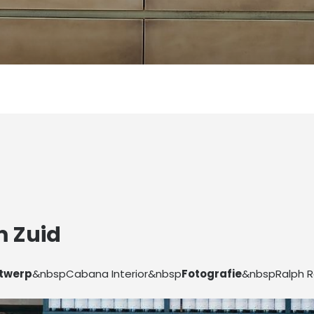
m Zuid
twerp
&nbspCabana Interior&nbsp
Fotografie
&nbspRalph R